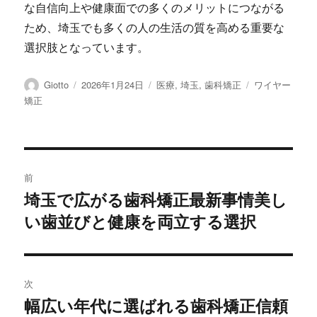
な自信向上や健康面での多くのメリットにつながる
ため、埼玉でも多くの人の生活の質を高める重要な
選択肢となっています。
投
投
カ
タ
Giotto
2026年1月24日
医療
,
埼玉
,
歯科矯正
ワイヤー
稿
稿
テ
グ
矯正
者
日:
ゴ
リ
ー
投
前
稿
埼玉で広がる歯科矯正最新事情美し
前
い歯並びと健康を両立する選択
の
ナ
投
ビ
稿:
ゲ
次
幅広い年代に選ばれる歯科矯正信頼
次
ー