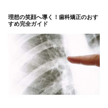
理想の笑顔へ導く！歯科矯正のおす
すめ完全ガイド