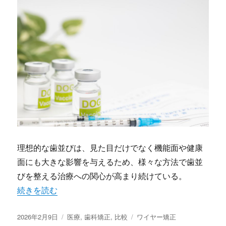
理想的な歯並びは、見た目だけでなく機能面や健康
面にも大きな影響を与えるため、様々な方法で歯並
びを整える治療への関心が高まり続けている。
“歯科矯正の新常識理想の歯並びを目指す治療方法の選び方
続きを読む
投
カ
タ
2026年2月9日
医療
,
歯科矯正
,
比較
ワイヤー矯正