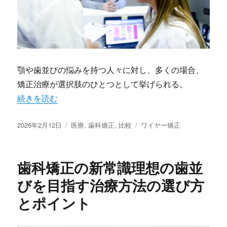
顎や歯並びの悩みを持つ人々に対し、多くの場合、
矯正治療が選択肢のひとつとして挙げられる。
“ライフスタイルに合わせて選ぶ歯科矯正治療法とその特徴
続きを読む
投
カ
タ
2026年2月12日
医療
,
歯科矯正
,
比較
ワイヤー矯正
稿
テ
グ
日:
ゴ
リ
歯科矯正の新常識理想の歯並
ー
びを目指す治療方法の選び方
とポイント