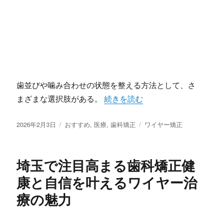
歯並びや噛み合わせの状態を整える方法として、さ
“幅広い年代に選ばれる歯科矯正
まざまな選択肢がある。
続きを読む
投
カ
タ
2026年2月3日
おすすめ
,
医療
,
歯科矯正
ワイヤー矯正
稿
テ
グ
日:
ゴ
リ
埼玉で注目高まる歯科矯正健
ー
康と自信を叶えるワイヤー治
療の魅力