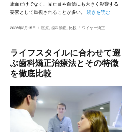
康面だけでなく、見た目や自信にも大きく影響する
“歯科矯正で美しい笑
要素として重視されることが多い。
続きを読む
投
カ
タ
2026年2月15日
医療
,
歯科矯正
,
比較
ワイヤー矯正
稿
テ
グ
日:
ゴ
リ
ライフスタイルに合わせて選
ー
ぶ歯科矯正治療法とその特徴
を徹底比較