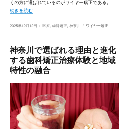
くの方に選ばれているのがワイヤー矯正である。
“神奈川で広がる歯科矯正通院しやすさと最新技術でかなえ
続きを読む
投
カ
タ
2025年12月12日
医療
,
歯科矯正
,
神奈川
ワイヤー矯正
稿
テ
グ
日:
ゴ
リ
神奈川で選ばれる理由と進化
ー
する歯科矯正治療体験と地域
特性の融合