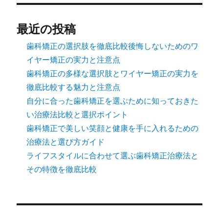
ジ
送
最近の投稿
り
歯科矯正の選択肢を徹底比較後悔しないためのワ
イヤー矯正の実力と注意点
歯科矯正の多様な選択肢とワイヤー矯正の実力を
徹底比較する魅力と注意点
自分に合った歯科矯正を選ぶために知っておきた
い治療法比較と選択ポイント
歯科矯正で美しい笑顔と健康を手に入れるための
治療法と選び方ガイド
ライフスタイルに合わせて選ぶ歯科矯正治療法と
その特徴を徹底比較