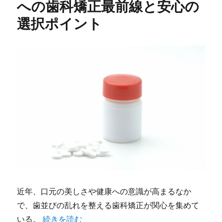
への歯科矯正最前線と安心の
選択ポイント
近年、口元の美しさや健康への意識が高まるなか
で、歯並びの乱れを整える歯科矯正が関心を集めて
“神奈川で選ぶ自分らしい笑顔への歯科矯正最前線
いる。
続きを読む