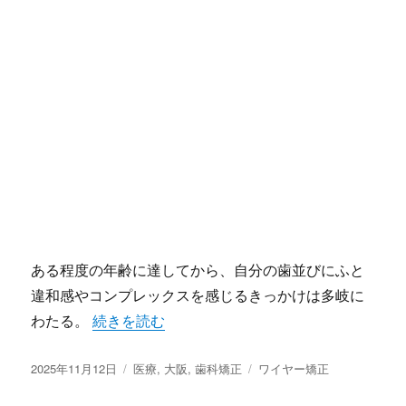
ある程度の年齢に達してから、自分の歯並びにふと
違和感やコンプレックスを感じるきっかけは多岐に
“大人の口元が変わる都市部の歯科矯正とワイヤ
わたる。
続きを読む
投
カ
タ
2025年11月12日
医療
,
大阪
,
歯科矯正
ワイヤー矯正
稿
テ
グ
日:
ゴ