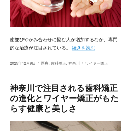
歯並びやかみ合わせに悩む人が増加するなか、専門
“神奈川で選ばれる理由と進
的な治療が注目されている。
続きを読む
投
カ
タ
2025年12月9日
医療
,
歯科矯正
,
神奈川
ワイヤー矯正
稿
テ
グ
日:
ゴ
リ
神奈川で注目される歯科矯正
ー
の進化とワイヤー矯正がもた
らす健康と美しさ