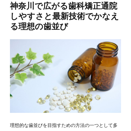
神奈川で広がる歯科矯正通院
しやすさと最新技術でかなえ
る理想の歯並び
理想的な歯並びを目指すための方法の一つとして多