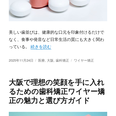
美しい歯並びは、健康的な口元を印象付けるだけで
なく、食事や発音など日常生活の質にも大きく関わ
“大阪で選ばれる理由と進化する歯科矯正ワイ
っている。
続きを読む
投
カ
タ
2025年11月24日
医療
,
大阪
,
歯科矯正
ワイヤー矯正
稿
テ
グ
日:
ゴ
リ
大阪で理想の笑顔を手に入れ
ー
るための歯科矯正ワイヤー矯
正の魅力と選び方ガイド