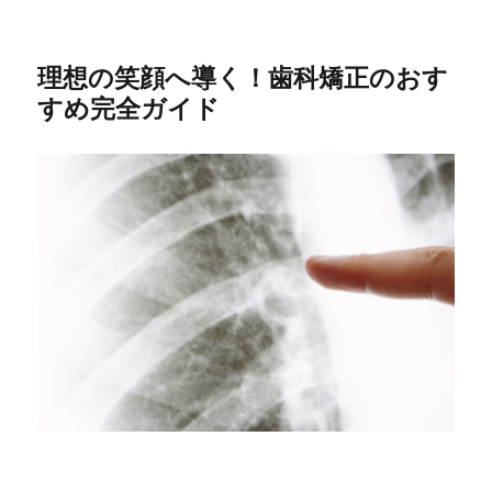
理想の笑顔へ導く！歯科矯正のおす
すめ完全ガイド